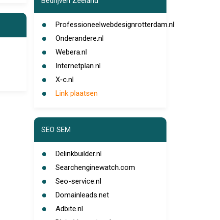
Bedrijven Zeeland
Professioneelwebdesignrotterdam.nl
Onderandere.nl
Webera.nl
Internetplan.nl
X-c.nl
Link plaatsen
SEO SEM
Delinkbuilder.nl
Searchenginewatch.com
Seo-service.nl
Domainleads.net
Adbite.nl