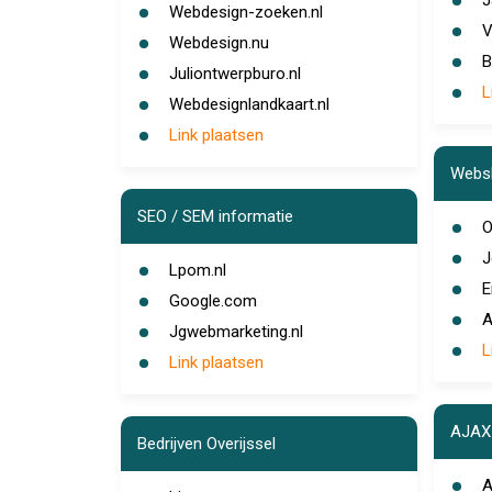
J
Webdesign-zoeken.nl
V
Webdesign.nu
B
Juliontwerpburo.nl
L
Webdesignlandkaart.nl
Link plaatsen
Webs
SEO / SEM informatie
O
J
Lpom.nl
E
Google.com
A
Jgwebmarketing.nl
L
Link plaatsen
AJAX 
Bedrijven Overijssel
A