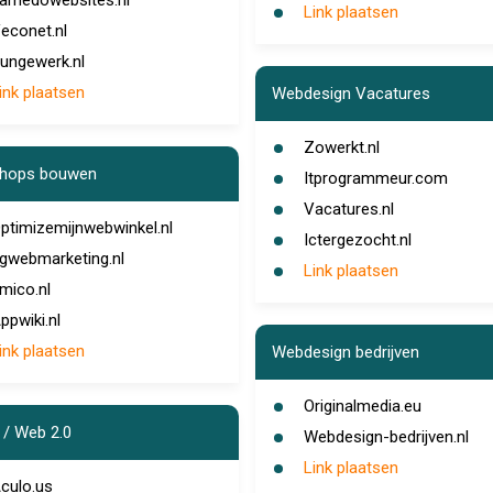
amedowebsites.nl
Link plaatsen
econet.nl
ungewerk.nl
ink plaatsen
Webdesign Vacatures
Zowerkt.nl
hops bouwen
Itprogrammeur.com
Vacatures.nl
ptimizemijnwebwinkel.nl
Ictergezocht.nl
gwebmarketing.nl
Link plaatsen
mico.nl
ppwiki.nl
ink plaatsen
Webdesign bedrijven
Originalmedia.eu
/ Web 2.0
Webdesign-bedrijven.nl
Link plaatsen
culo.us