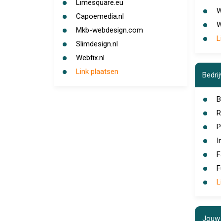
Limesquare.eu
W
Capoemedia.nl
W
Mkb-webdesign.com
L
Slimdesign.nl
Webfix.nl
Link plaatsen
Bedri
B
R
P
I
F
F
L
Jouw 