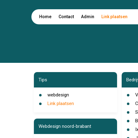
Home
Contact
Admin
Link plaatsen
Tips
Bedri
webdesign
V
Link plaatsen
C
S
B
Webdesign noord-brabant
I