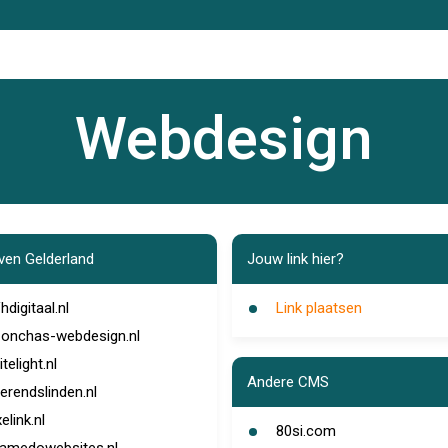
Webdesign
jven Gelderland
Jouw link hier?
hdigitaal.nl
Link plaatsen
onchas-webdesign.nl
itelight.nl
Andere CMS
erendslinden.nl
xelink.nl
80si.com