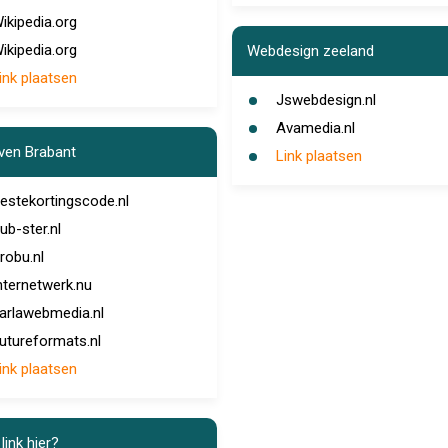
ikipedia.org
ikipedia.org
Webdesign zeeland
ink plaatsen
Jswebdesign.nl
Avamedia.nl
jven Brabant
Link plaatsen
estekortingscode.nl
ub-ster.nl
robu.nl
nternetwerk.nu
arlawebmedia.nl
utureformats.nl
ink plaatsen
link hier?